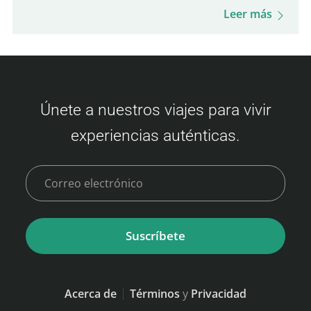
experiencia a bordo, opciones de comida y
Leer más
mucho más. ¡Prepárate para esta travesía
única y para disfrutar de tu visita a Busan!
Precios del ferry Camellia Line (Fukuoka –
Busan) Los precios de los boletos varían
Únete a nuestros viajes para vivir
según la disponibilidad y la clase. Aquí
experiencias auténticas.
tienes un resumen de las tarifas: Clase
Económica Adulto: 3,500 – 9,000 JPY Niño
(6–11 años): 6,000…
Suscríbete
Acerca de
Términos
y
Privacidad