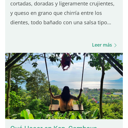
cortadas, doradas y ligeramente crujientes,
y queso en grano que chirría entre los
dientes, todo bañado con una salsa tipo
gravy sutilmente salada. Es el equilibrio de
estos tres ingredientes lo que define una
Leer más
buena poutine de Québec. Aunque muchos
lugares en París sirven poutine, solo uno
destaca realmente por su autenticidad
quebequense. Aquí tienes cinco de los
mejores lugares para que disfrutes de una
verdadera poutine en París: 5.° lugar – Hot
Corner: Poutine halal barata Hot Corner es
un pequeño local…