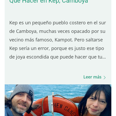
Qué Hacer en Kep, Camboya
Kep es un pequeño pueblo costero en el sur
de Camboya, muchas veces opacado por su
vecino más famoso, Kampot. Pero saltarse
Kep sería un error, porque es justo ese tipo
de joya escondida que puede hacer que tu
viaje se sienta más auténtico. Además,
como está a solo 30 minutos de Kampot, es
Leer más
un destino perfecto para una excursión de
un día. De hecho, fue el primer pueblo en el
que paré al llegar a Camboya, y me
sorprendió de la mejor manera. El ambiente