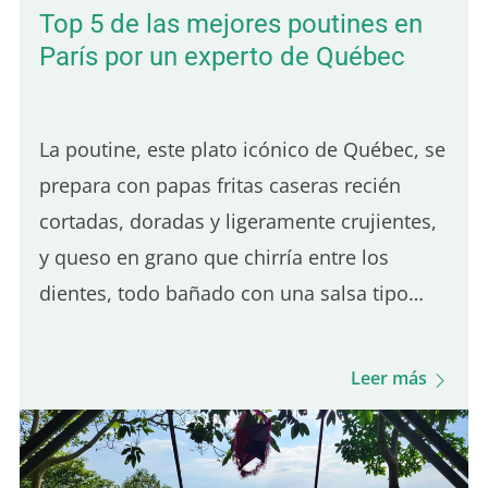
Top 5 de las mejores poutines en
París por un experto de Québec
La poutine, este plato icónico de Québec, se
prepara con papas fritas caseras recién
cortadas, doradas y ligeramente crujientes,
y queso en grano que chirría entre los
dientes, todo bañado con una salsa tipo
gravy sutilmente salada. Es el equilibrio de
estos tres ingredientes lo que define una
Leer más
buena poutine de Québec. Aunque muchos
lugares en París sirven poutine, solo uno
destaca realmente por su autenticidad