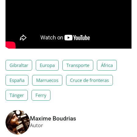
Gibraltar
Europa
Transporte
África
España
Marruecos
Cruce de fronteras
Tánger
Ferry
Maxime Boudrias
Autor