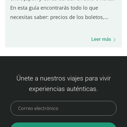
En esta guía encontrarás todo lo que
necesitas saber: precios de los boletos,
cómo reservar, el proceso de embarque, la
experiencia a bordo, opciones de comida y
Leer más
mucho más. ¡Prepárate para esta travesía
única y para disfrutar de tu visita a Busan!
Precios del ferry Camellia Line (Fukuoka –
Busan) Los precios de los boletos varían
Únete a nuestros viajes para vivir
según la disponibilidad y la clase. Aquí
experiencias auténticas.
tienes un resumen de las tarifas: Clase
Económica Adulto: 3,500 – 9,000 JPY Niño
(6–11 años): 6,000…