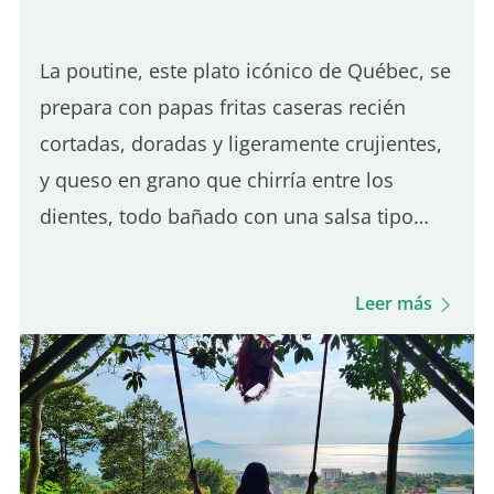
La poutine, este plato icónico de Québec, se
prepara con papas fritas caseras recién
cortadas, doradas y ligeramente crujientes,
y queso en grano que chirría entre los
dientes, todo bañado con una salsa tipo
gravy sutilmente salada. Es el equilibrio de
estos tres ingredientes lo que define una
Leer más
buena poutine de Québec. Aunque muchos
lugares en París sirven poutine, solo uno
destaca realmente por su autenticidad
quebequense. Aquí tienes cinco de los
mejores lugares para que disfrutes de una