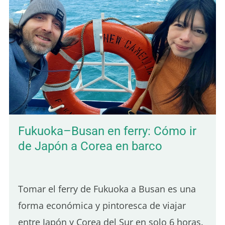
un día. De hecho, fue el primer pueblo en el
que paré al llegar a Camboya, y me
sorprendió de la mejor manera. El ambiente
es tranquilo, la vida local sigue muy
presente y el paisaje es verde y frondoso.
También encontrarás bungalows
económicos rodeados de…
Fukuoka–Busan en ferry: Cómo ir
de Japón a Corea en barco
Tomar el ferry de Fukuoka a Busan es una
forma económica y pintoresca de viajar
entre Japón y Corea del Sur en solo 6 horas.