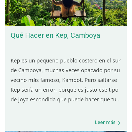
verdadera poutine en París: 5.° lugar – Hot
Corner: Poutine halal barata Hot Corner es
un pequeño local…
Qué Hacer en Kep, Camboya
Kep es un pequeño pueblo costero en el sur
de Camboya, muchas veces opacado por su
vecino más famoso, Kampot. Pero saltarse
Kep sería un error, porque es justo ese tipo
de joya escondida que puede hacer que tu
viaje se sienta más auténtico. Además,
como está a solo 30 minutos de Kampot, es
Leer más
un destino perfecto para una excursión de