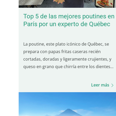
Top 5 de las mejores poutines en
París por un experto de Québec
La poutine, este plato icónico de Québec, se
prepara con papas fritas caseras recién
cortadas, doradas y ligeramente crujientes, y
queso en grano que chirría entre los dientes,
todo bañado con una salsa tipo gravy
sutilmente salada. Es el equilibrio de estos
Leer más
tres ingredientes lo que define una buena
poutine de…