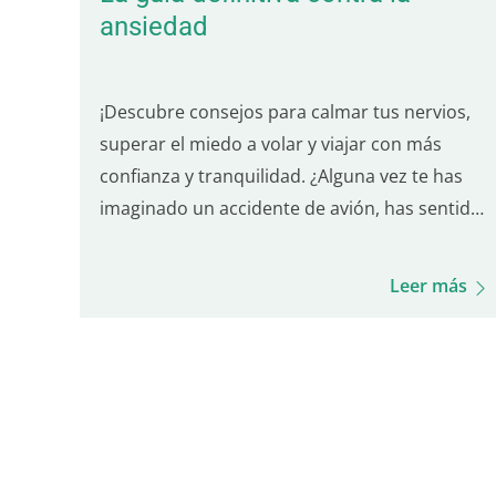
ansiedad
¡Descubre consejos para calmar tus nervios,
superar el miedo a volar y viajar con más
confianza y tranquilidad. ¿Alguna vez te has
imaginado un accidente de avión, has sentido
estrés durante el despegue o te has aferrado
con fuerza a los reposabrazos durante la
Leer más
turbulencia? ¡No estás solo! alrededor del 30%
de las…