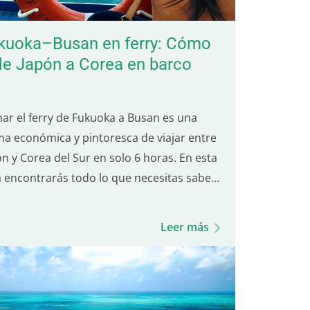
kuoka–Busan en ferry: Cómo
 de Japón a Corea en barco
ar el ferry de Fukuoka a Busan es una
ma económica y pintoresca de viajar entre
n y Corea del Sur en solo 6 horas. En esta
a encontrarás todo lo que necesitas saber:
ios de los boletos, cómo reservar, el
ceso de embarque, la experiencia a bordo,
Leer más
iones de comida y mucho más. ¡Prepárate
a…