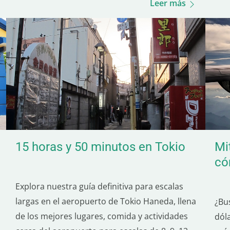
Leer más
ind
una experiencia tranquila y auténtica en
Belice…
15 horas y 50 minutos en Tokio
Mi
có
Explora nuestra guía definitiva para escalas
largas en el aeropuerto de Tokio Haneda, llena
¿Bu
de los mejores lugares, comida y actividades
dól