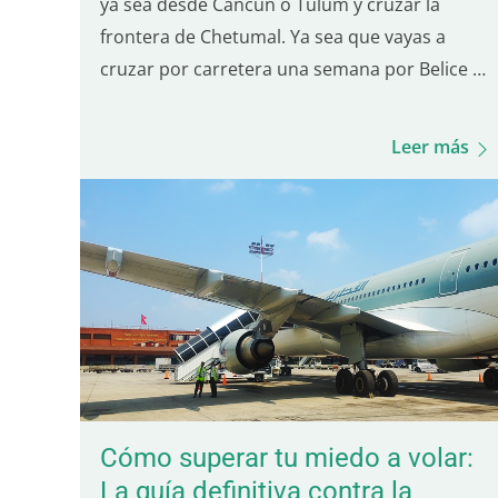
ya sea desde Cancún o Tulum y cruzar la
frontera de Chetumal. Ya sea que vayas a
cruzar por carretera una semana por Belice o
solo planees una visita corta, es importante
estar bien preparado. Conocer los trámites,
Leer más
los requisitos de entrada, los documentos
necesarios y…
Cómo superar tu miedo a volar:
La guía definitiva contra la