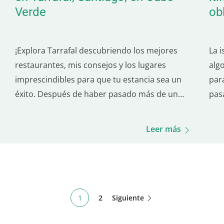
Verde
ob
¡Explora Tarrafal descubriendo los mejores
La i
restaurantes, mis consejos y los lugares
alg
imprescindibles para que tu estancia sea un
par
éxito. Después de haber pasado más de un
pas
año en Tarrafal, me he encariñado mucho con
culi
este lugar y lo conozco al dedillo. En este
vaca
Leer más
artículo, te voy a revelar todos los secretos
llen
locales y…
1
2
Siguiente