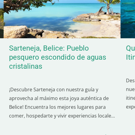
Sarteneja, Belice: Pueblo
Qu
pesquero escondido de aguas
It
cristalinas
Des
nue
¡Descubre Sarteneja con nuestra guía y
itin
aprovecha al máximo esta joya auténtica de
exp
Belice! Encuentra los mejores lugares para
de 
comer, hospedarte y vivir experiencias locales.
dur
Sarteneja cautiva con su belleza natural y la
Beli
calidez de su gente. Es el destino ideal para