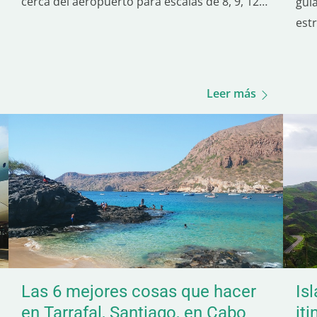
cerca del aeropuerto para escalas de 8, 9, 12 o
guí
15 horas, perfecta para salir de la terminal.
est
Cielo a la entrada del aeropuerto de Haneda,
mej
Japón, al atardecer, al comienzo de mi…
com
mej
Leer más
de 
Las 6 mejores cosas que hacer
Is
en Tarrafal, Santiago, en Cabo
iti