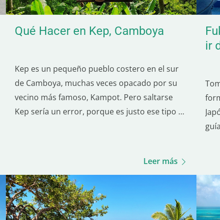
Qué Hacer en Kep, Camboya
Fu
ir
Kep es un pequeño pueblo costero en el sur
de Camboya, muchas veces opacado por su
Tom
vecino más famoso, Kampot. Pero saltarse
for
Kep sería un error, porque es justo ese tipo de
Japó
joya escondida que puede hacer que tu viaje
guí
se sienta más auténtico. Además, como está a
prec
solo 30 minutos de Kampot, es un destino
pro
Leer más
perfecto para…
opc
par