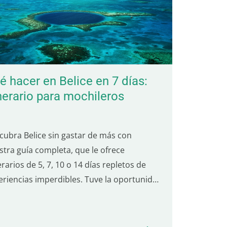
é hacer en Belice en 7 días:
inerario para mochileros
cubra Belice sin gastar de más con
stra guía completa, que le ofrece
erarios de 5, 7, 10 o 14 días repletos de
eriencias imperdibles. Tuve la oportunidad
conocer esta joya de Centroamérica
ante mi viaje de un año por Latinoamérica.
ce es un destino único: su naturaleza