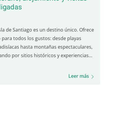
ligadas
sla de Santiago es un destino único. Ofrece
o para todos los gustos: desde playas
adisíacas hasta montañas espectaculares,
ando por sitios históricos y experiencias
narias. Si buscas un lugar para pasar tus
ciones fuera de los caminos trillados,
Leer más
o de cultura y originalidad, la isla de…