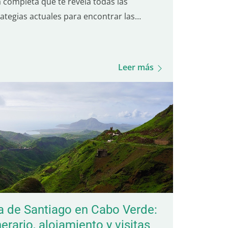
a completa que te revela todas las
rategias actuales para encontrar las
ores ofertas. Aprende a evitar las trampas
unes al reservar vuelos y descubre los
ores sitios en 2024 para conseguir boletos
Leer más
avión a precios…
la de Santiago en Cabo Verde:
nerario, alojamiento y visitas