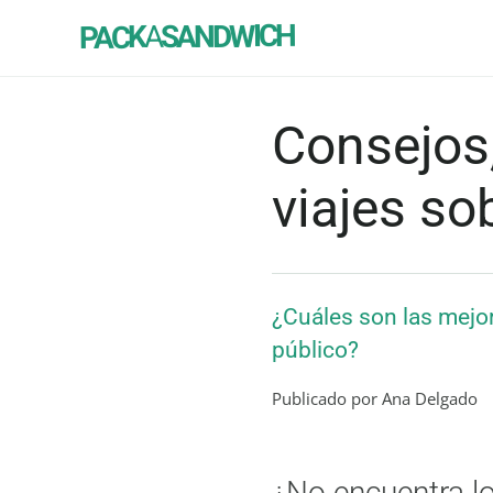
SANDWICH
A
PACK
Consejos,
viajes so
¿Cuáles son las mejo
público?
Publicado por Ana Delgado
¿No encuentra l