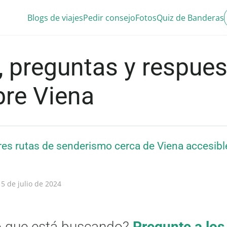
Blogs de viajes
Pedir consejo
Fotos
Quiz de Banderas
 preguntas y respues
bre Viena
res rutas de senderismo cerca de Viena accesibl
5 de julio de 2024
o que está buscando?
Pregunte a los