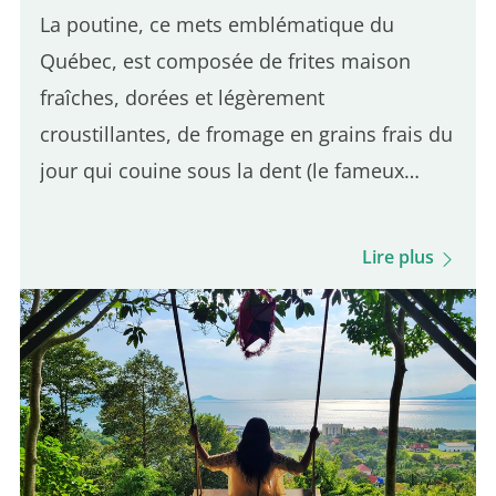
La poutine, ce mets emblématique du
Québec, est composée de frites maison
fraîches, dorées et légèrement
croustillantes, de fromage en grains frais du
jour qui couine sous la dent (le fameux
skouik-skouik), le tout nappé d'une sauce
brune subtilement salée. C'est l'équilibre de
Lire plus
ces trois ingrédients qui distingue une
bonne poutine du Québec. Même si
plusieurs adresses parisiennes en
proposent, une seule se démarque par son
authenticité québécoise. Voici 5 adresses
pour déguster une vraie poutine à Paris : 5e