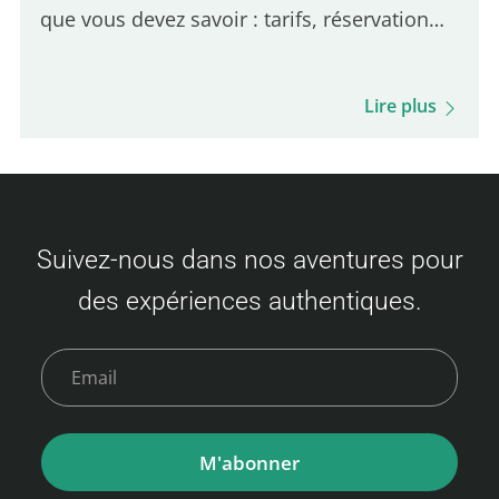
que vous devez savoir : tarifs, réservation
des billets, procédures d'embarquement,
déroulement du voyage, options de
Lire plus
restauration à bord et bien plus encore.
Soyez prêt pour cette expérience unique et
votre visite de Busan ! Tarifs des billets
Camellia Line (Fukuoka – Busan) Les prix
Suivez-nous dans nos aventures pour
varient selon la disponibilité et la classe
des expériences authentiques.
choisie. Voici un aperçu des tarifs : Classe
économique Adulte : 3 500 à 9 000 JPY
Enfant…
M'abonner