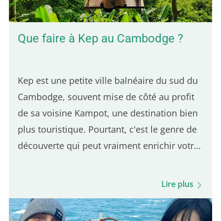
position – Hot Corner : Une poutine halal à
bas prix Le Hot Corner est un petit…
Que faire à Kep au Cambodge ?
Kep est une petite ville balnéaire du sud du
Cambodge, souvent mise de côté au profit
de sa voisine Kampot, une destination bien
plus touristique. Pourtant, c'est le genre de
découverte qui peut vraiment enrichir votre
voyage. Et comme Kep se trouve à
seulement 30 minutes de Kampot, elle se
Lire plus
visite très facilement en une seule journée.
C'est la première ville où je me suis arrêté