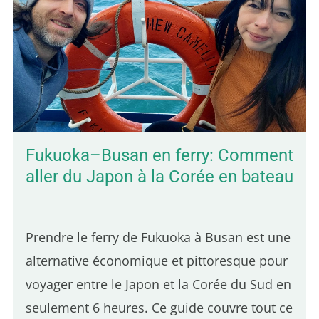
en arrivant au Cambodge, et elle m'a
agréablement surpris. L'ambiance est
calme, la vie locale encore bien présente, et
les paysages verdoyants. On y trouve aussi
des bungalows à petit prix sur de grands
terrains…
Fukuoka–Busan en ferry: Comment
aller du Japon à la Corée en bateau
Prendre le ferry de Fukuoka à Busan est une
alternative économique et pittoresque pour
voyager entre le Japon et la Corée du Sud en
seulement 6 heures. Ce guide couvre tout ce