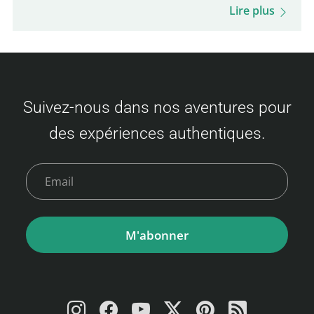
déroulement du voyage, options de
Lire plus
restauration à bord et bien plus encore.
Soyez prêt pour cette expérience unique et
votre visite de Busan ! Tarifs des billets
Camellia Line (Fukuoka – Busan) Les prix
Suivez-nous dans nos aventures pour
varient selon la disponibilité et la classe
des expériences authentiques.
choisie. Voici un aperçu des tarifs : Classe
économique Adulte : 3 500 à 9 000 JPY
Enfant…
M'abonner