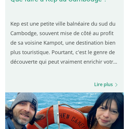
Kep est une petite ville balnéaire du sud du
Cambodge, souvent mise de côté au profit
de sa voisine Kampot, une destination bien
plus touristique. Pourtant, c'est le genre de
découverte qui peut vraiment enrichir votre
voyage. Et comme Kep se trouve à
seulement 30 minutes de Kampot, elle se
Lire plus
visite très facilement en une seule journée.
C'est la première ville où je me suis arrêté
en arrivant au Cambodge, et elle m'a
agréablement surpris. L'ambiance est
calme, la vie locale encore bien présente, et