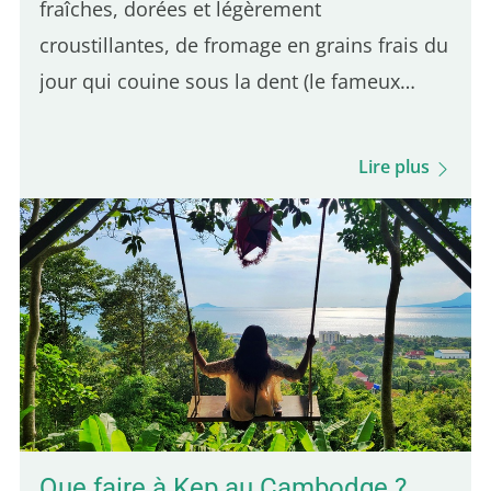
fraîches, dorées et légèrement
croustillantes, de fromage en grains frais du
jour qui couine sous la dent (le fameux
skouik-skouik), le tout nappé d'une sauce
brune subtilement salée. C'est l'équilibre de
Lire plus
ces trois ingrédients qui distingue une
bonne poutine du Québec. Même si
plusieurs adresses parisiennes en
proposent, une seule se démarque par son
authenticité québécoise. Voici 5 adresses
pour déguster une vraie poutine à Paris : 5e
position – Hot Corner : Une poutine halal à
bas prix Le Hot Corner est un petit…
Que faire à Kep au Cambodge ?