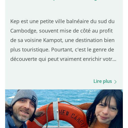
Kep est une petite ville balnéaire du sud du
Cambodge, souvent mise de côté au profit
de sa voisine Kampot, une destination bien
plus touristique. Pourtant, c'est le genre de
découverte qui peut vraiment enrichir votre
voyage. Et comme Kep se trouve à
seulement 30 minutes de Kampot, elle se
Lire plus
visite très facilement en une seule journée.
C'est la première ville où je me suis arrêté
en arrivant au Cambodge, et elle m'a
agréablement surpris. L'ambiance est
calme, la vie locale encore bien présente, et