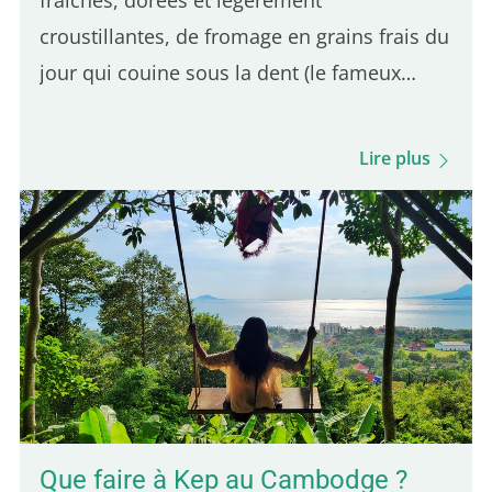
croustillantes, de fromage en grains frais du
jour qui couine sous la dent (le fameux
skouik-skouik), le tout nappé d'une sauce
brune subtilement salée. C'est l'équilibre de
Lire plus
ces trois ingrédients qui distingue une
bonne poutine du Québec. Même si
plusieurs adresses parisiennes en
proposent, une seule se démarque par son
authenticité québécoise. Voici 5 adresses
pour déguster une vraie poutine à Paris : 5e
position – Hot Corner : Une poutine halal à
bas prix Le Hot Corner est un petit…
Que faire à Kep au Cambodge ?