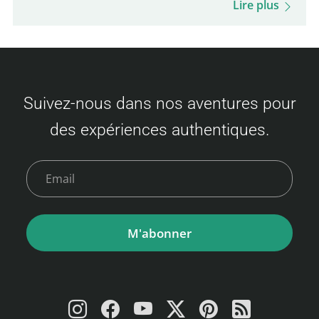
Lire plus
restauration à bord et bien plus encore.
Soyez prêt pour cette expérience unique et
votre visite de Busan ! Tarifs des billets
Camellia Line (Fukuoka – Busan) Les prix
Suivez-nous dans nos aventures pour
varient selon la disponibilité et la classe
des expériences authentiques.
choisie. Voici un aperçu des tarifs : Classe
économique Adulte : 3 500 à 9 000 JPY
Enfant…
M'abonner