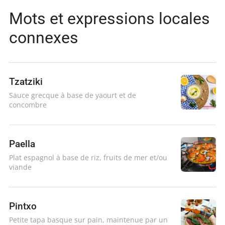
Mots et expressions locales
connexes
Tzatziki
Sauce grecque à base de yaourt et de
concombre
Paella
Plat espagnol à base de riz, fruits de mer et/ou
viande
Pintxo
Petite tapa basque sur pain, maintenue par un