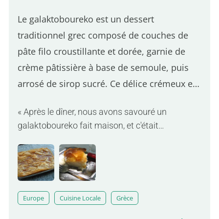
Le galaktoboureko est un dessert
traditionnel grec composé de couches de
pâte filo croustillante et dorée, garnie de
crème pâtissière à base de semoule, puis
arrosé de sirop sucré. Ce délice crémeux et
croustillant est souvent servi tiède, offrant
« Après le dîner, nous avons savouré un
une combinaison irrésistible de textures et
galaktoboureko fait maison, et c'était
de saveurs.
incroyable. »
Europe
Cuisine Locale
Grèce