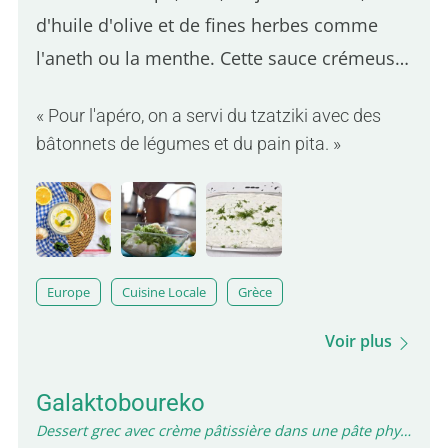
d'huile d'olive et de fines herbes comme
l'aneth ou la menthe. Cette sauce crémeuse
accompagne souvent les plats
« Pour l'apéro, on a servi du tzatziki avec des
méditerranéens comme les gyros, les
bâtonnets de légumes et du pain pita. »
souvlakis, ou simplement du pain pita. Non
seulement…
Europe
Cuisine Locale
Grèce
Voir plus
Galaktoboureko
Dessert grec avec crème pâtissière dans une pâte phyllo