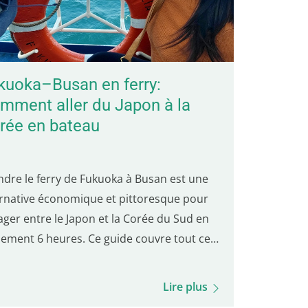
kuoka–Busan en ferry:
mment aller du Japon à la
rée en bateau
ndre le ferry de Fukuoka à Busan est une
ernative économique et pittoresque pour
ager entre le Japon et la Corée du Sud en
lement 6 heures. Ce guide couvre tout ce
vous devez savoir : tarifs, réservation des
lets, procédures d'embarquement,
Lire plus
oulement du voyage, options de