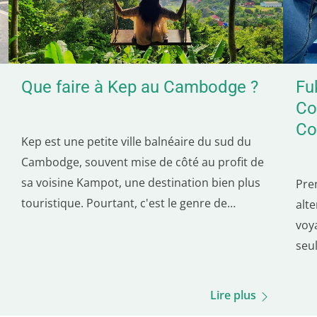
Que faire à Kep au Cambodge ?
Fu
Co
Co
Kep est une petite ville balnéaire du sud du
Cambodge, souvent mise de côté au profit de
sa voisine Kampot, une destination bien plus
Pre
touristique. Pourtant, c'est le genre de
alt
découverte qui peut vraiment enrichir votre
voy
voyage. Et comme Kep se trouve à seulement
seu
30 minutes de Kampot, elle se visite très
que 
facilement en une seule journée. C'est la
bil
Lire plus
première ville où je me suis arrêté en arrivant
dér