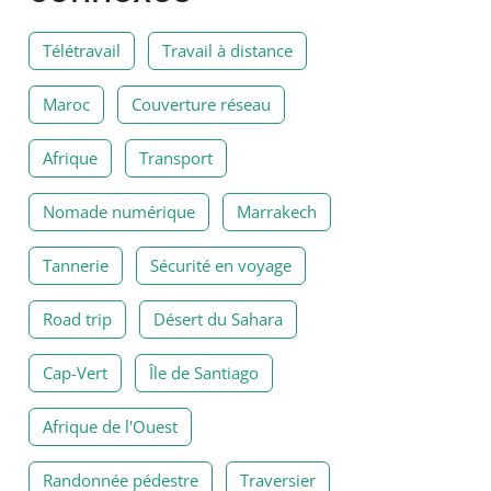
Télétravail
Travail à distance
Maroc
Couverture réseau
Afrique
Transport
Nomade numérique
Marrakech
Tannerie
Sécurité en voyage
Road trip
Désert du Sahara
Cap-Vert
Île de Santiago
Afrique de l'Ouest
Randonnée pédestre
Traversier