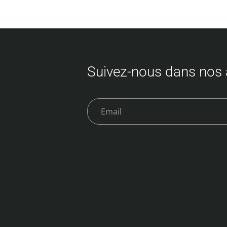
Même si plusieurs adresses parisiennes en
proposent, une seule se démarque par son
authenticité québécoise. Voici 5 adresses pour
déguster une vraie poutine à Paris : 5e
position – Hot Corner : Une poutine halal à
Suivez-nous dans nos 
bas prix Le Hot Corner est un petit…