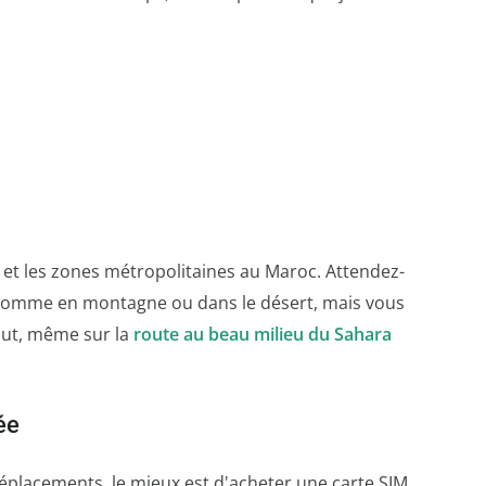
s et les zones métropolitaines au Maroc. Attendez-
s, comme en montagne ou dans le désert, mais vous
out, même sur la
route au beau milieu du Sahara
ée
déplacements, le mieux est d'acheter une carte SIM