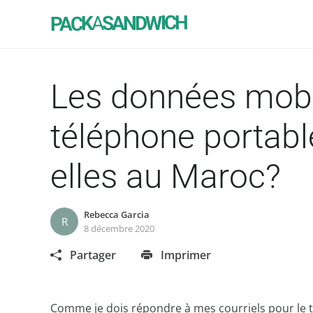
SANDWICH
A
PACK
Les données mob
téléphone portabl
elles au Maroc?
Rebecca Garcia
R
8 décembre 2020
Partager
Imprimer
Comme je dois répondre à mes courriels pour le tra