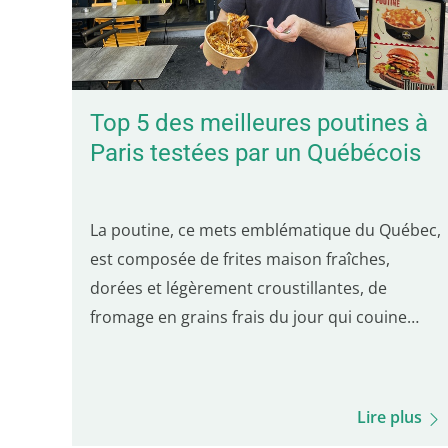
Top 5 des meilleures poutines à
Paris testées par un Québécois
La poutine, ce mets emblématique du Québec,
est composée de frites maison fraîches,
dorées et légèrement croustillantes, de
fromage en grains frais du jour qui couine
sous la dent (le fameux skouik-skouik), le tout
nappé d'une sauce brune subtilement salée.
C'est l'équilibre de ces trois ingrédients qui
Lire plus
distingue une bonne poutine du Québec.