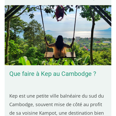
ces trois ingrédients qui distingue une
bonne poutine du Québec. Même si
plusieurs adresses parisiennes en
proposent, une seule se démarque par son
authenticité québécoise. Voici 5 adresses
pour déguster une vraie poutine à Paris : 5e
position – Hot Corner : Une poutine halal à
bas prix Le Hot Corner est un petit…
Que faire à Kep au Cambodge ?
Kep est une petite ville balnéaire du sud du
Cambodge, souvent mise de côté au profit
de sa voisine Kampot, une destination bien