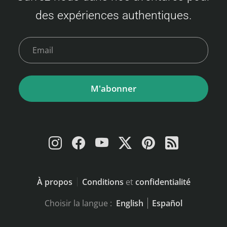
varient selon la disponibilité et la classe
des expériences authentiques.
choisie. Voici un aperçu des tarifs : Classe
économique Adulte : 3 500 à 9 000 JPY
Enfant…
M'abonner
À propos
Conditions
et
confidentialité
Choisir la langue :
English
Español