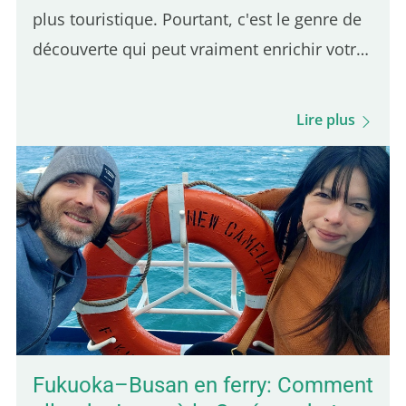
plus touristique. Pourtant, c'est le genre de
découverte qui peut vraiment enrichir votre
voyage. Et comme Kep se trouve à
seulement 30 minutes de Kampot, elle se
Lire plus
visite très facilement en une seule journée.
C'est la première ville où je me suis arrêté
en arrivant au Cambodge, et elle m'a
agréablement surpris. L'ambiance est
calme, la vie locale encore bien présente, et
les paysages verdoyants. On y trouve aussi
des bungalows à petit prix sur de grands
terrains…
Fukuoka–Busan en ferry: Comment