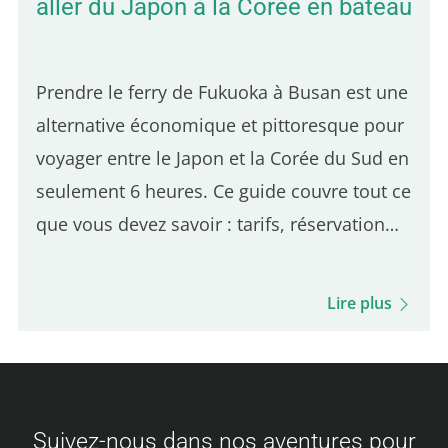
aller du Japon à la Corée en bateau
Prendre le ferry de Fukuoka à Busan est une
alternative économique et pittoresque pour
voyager entre le Japon et la Corée du Sud en
seulement 6 heures. Ce guide couvre tout ce
que vous devez savoir : tarifs, réservation
des billets, procédures d'embarquement,
déroulement du voyage, options de
Lire plus
restauration à bord et bien plus encore.
Soyez prêt pour cette expérience unique et
votre visite de Busan ! Tarifs des billets
Camellia Line (Fukuoka – Busan) Les prix
Suivez-nous dans nos aventures pour