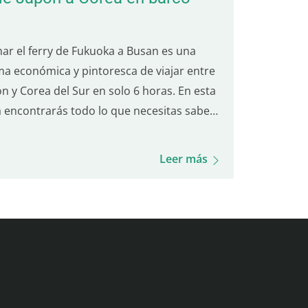
ar el ferry de Fukuoka a Busan es una
ma económica y pintoresca de viajar entre
n y Corea del Sur en solo 6 horas. En esta
a encontrarás todo lo que necesitas saber:
ios de los boletos, cómo reservar, el
ceso de embarque, la experiencia a bordo,
Leer más
iones de comida y mucho más. ¡Prepárate
 esta travesía única y para disfrutar de tu
ta a Busan! Precios del ferry Camellia Line
kuoka – Busan) Los precios de los boletos
an según la disponibilidad y la clase. Aquí
es un resumen de las tarifas: Clase
nómica Adulto: 3,500 – 9,000 JPY Niño (6–11