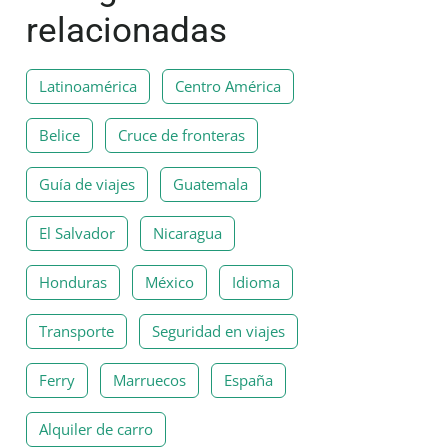
relacionadas
Latinoamérica
Centro América
Belice
Cruce de fronteras
Guía de viajes
Guatemala
El Salvador
Nicaragua
Honduras
México
Idioma
Transporte
Seguridad en viajes
Ferry
Marruecos
España
Alquiler de carro