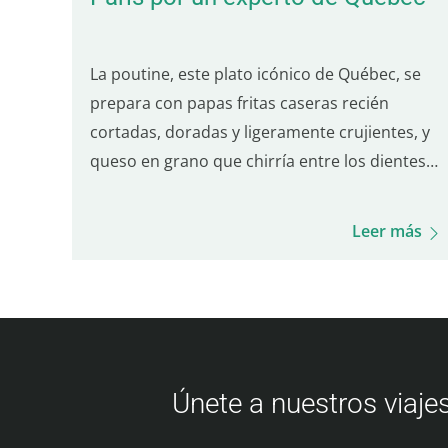
La poutine, este plato icónico de Québec, se
prepara con papas fritas caseras recién
cortadas, doradas y ligeramente crujientes, y
queso en grano que chirría entre los dientes,
todo bañado con una salsa tipo gravy
sutilmente salada. Es el equilibrio de estos
Leer más
tres ingredientes lo que define una buena
poutine de Québec. Aunque muchos lugares
en París sirven poutine, solo uno destaca
realmente por su autenticidad quebequense.
Aquí tienes cinco de los mejores lugares para
que disfrutes de una verdadera poutine en
Únete a nuestros viajes
París: 5.° lugar – Hot Corner: Poutine halal