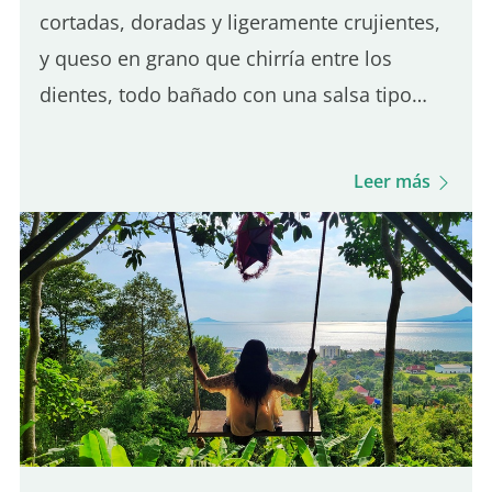
cortadas, doradas y ligeramente crujientes,
y queso en grano que chirría entre los
dientes, todo bañado con una salsa tipo
gravy sutilmente salada. Es el equilibrio de
estos tres ingredientes lo que define una
Leer más
buena poutine de Québec. Aunque muchos
lugares en París sirven poutine, solo uno
destaca realmente por su autenticidad
quebequense. Aquí tienes cinco de los
mejores lugares para que disfrutes de una
verdadera poutine en París: 5.° lugar – Hot
Corner: Poutine halal barata Hot Corner es
un pequeño local…