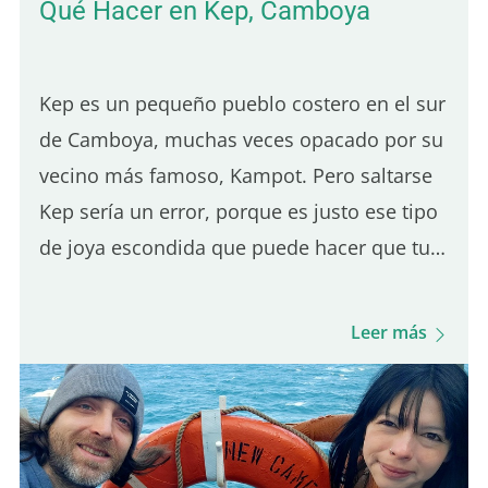
Qué Hacer en Kep, Camboya
Kep es un pequeño pueblo costero en el sur
de Camboya, muchas veces opacado por su
vecino más famoso, Kampot. Pero saltarse
Kep sería un error, porque es justo ese tipo
de joya escondida que puede hacer que tu
viaje se sienta más auténtico. Además,
como está a solo 30 minutos de Kampot, es
Leer más
un destino perfecto para una excursión de
un día. De hecho, fue el primer pueblo en el
que paré al llegar a Camboya, y me
sorprendió de la mejor manera. El ambiente