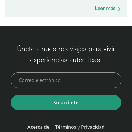
experiencia a bordo, opciones de comida y
Leer más
mucho más. ¡Prepárate para esta travesía
única y para disfrutar de tu visita a Busan!
Precios del ferry Camellia Line (Fukuoka –
Busan) Los precios de los boletos varían
Únete a nuestros viajes para vivir
según la disponibilidad y la clase. Aquí
experiencias auténticas.
tienes un resumen de las tarifas: Clase
Económica Adulto: 3,500 – 9,000 JPY Niño
(6–11 años): 6,000…
Suscríbete
Acerca de
Términos
y
Privacidad