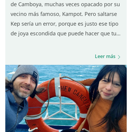
de Camboya, muchas veces opacado por su
vecino más famoso, Kampot. Pero saltarse
Kep sería un error, porque es justo ese tipo
de joya escondida que puede hacer que tu
viaje se sienta más auténtico. Además,
como está a solo 30 minutos de Kampot, es
Leer más
un destino perfecto para una excursión de
un día. De hecho, fue el primer pueblo en el
que paré al llegar a Camboya, y me
sorprendió de la mejor manera. El ambiente
es tranquilo, la vida local sigue muy
presente y el paisaje es verde y frondoso.
También encontrarás bungalows
económicos rodeados de…