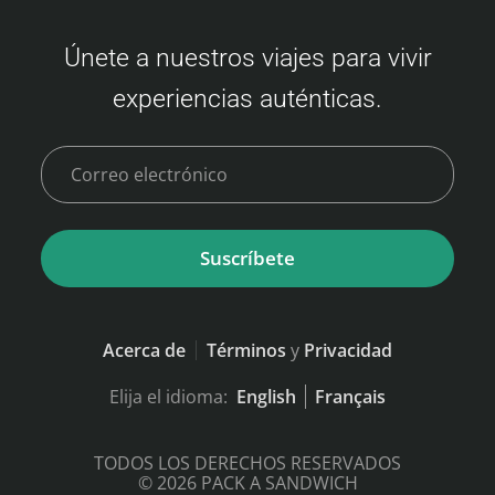
Precios del ferry Camellia Line (Fukuoka –
Busan) Los precios de los boletos varían
Únete a nuestros viajes para vivir
según la disponibilidad y la clase. Aquí
experiencias auténticas.
tienes un resumen de las tarifas: Clase
Económica Adulto: 3,500 – 9,000 JPY Niño
(6–11 años): 6,000…
Suscríbete
Acerca de
Términos
y
Privacidad
Elija el idioma:
English
Français
TODOS LOS DERECHOS RESERVADOS
© 2026 PACK A SANDWICH