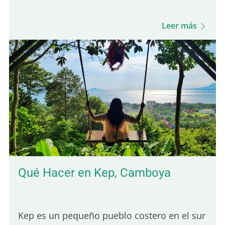
gravy sutilmente salada. Es el equilibrio de
estos tres ingredientes lo que define una
Leer más
buena poutine de Québec. Aunque muchos
lugares en París sirven poutine, solo uno
destaca realmente por su autenticidad
quebequense. Aquí tienes cinco de los
mejores lugares para que disfrutes de una
verdadera poutine en París: 5.° lugar – Hot
Corner: Poutine halal barata Hot Corner es
un pequeño local…
Qué Hacer en Kep, Camboya
Kep es un pequeño pueblo costero en el sur