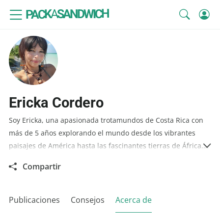
SANDWICH
A
PACK
Ericka Cordero
Soy Ericka, una apasionada trotamundos de Costa Rica con
más de 5 años explorando el mundo desde los vibrantes
paisajes de América hasta las fascinantes tierras de África.
Mi corazón late al ritmo de la aventura, y mi misión es
Compartir
compartir contigo las claves para viajar de forma económica
sin sacrificar la experiencia.
Publicaciones
Consejos
Acerca de