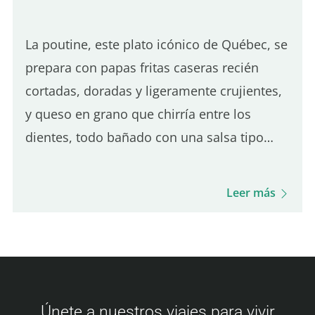
La poutine, este plato icónico de Québec, se
prepara con papas fritas caseras recién
cortadas, doradas y ligeramente crujientes,
y queso en grano que chirría entre los
dientes, todo bañado con una salsa tipo
gravy sutilmente salada. Es el equilibrio de
estos tres ingredientes lo que define una
Leer más
buena poutine de…
Únete a nuestros viajes para vivir