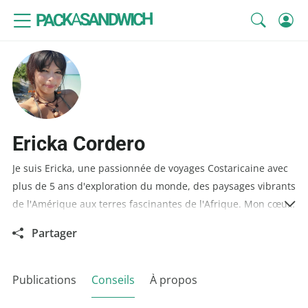
SANDWICH
A
PACK
Ericka Cordero
Je suis Ericka, une passionnée de voyages Costaricaine avec
plus de 5 ans d'exploration du monde, des paysages vibrants
de l'Amérique aux terres fascinantes de l'Afrique. Mon cœur
bat au rythme de l'aventure et ma mission est de partager
Partager
avec toi les clés pour voyager de manière économique sans
sacrifier l'expérience.
Publications
Conseils
À propos