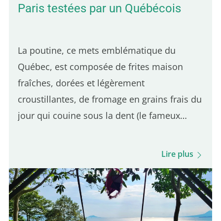
Paris testées par un Québécois
La poutine, ce mets emblématique du
Québec, est composée de frites maison
fraîches, dorées et légèrement
croustillantes, de fromage en grains frais du
jour qui couine sous la dent (le fameux
skouik-skouik), le tout nappé d'une sauce
brune subtilement salée. C'est l'équilibre de
Lire plus
ces trois ingrédients qui distingue une
bonne poutine du Québec. Même si
plusieurs adresses parisiennes en
proposent, une seule se démarque par son