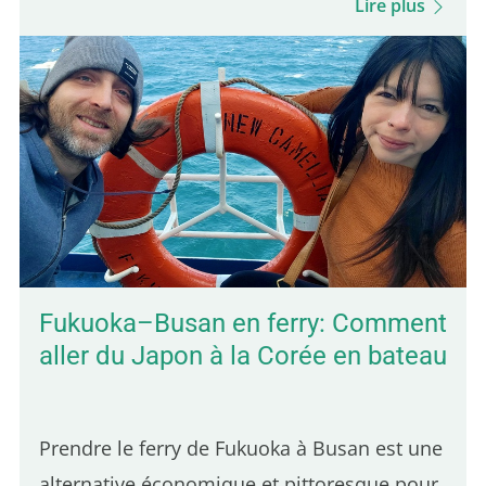
Lire plus
visite très facilement en une seule journée.
C'est la première ville où je me suis arrêté
en arrivant au Cambodge, et elle m'a
agréablement surpris. L'ambiance est
calme, la vie locale encore bien présente, et
les paysages verdoyants. On y trouve aussi
des bungalows à petit prix sur de grands
terrains…
Fukuoka–Busan en ferry: Comment
aller du Japon à la Corée en bateau
Prendre le ferry de Fukuoka à Busan est une
alternative économique et pittoresque pour