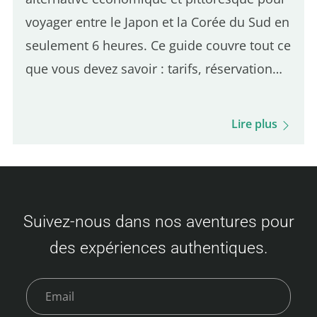
voyager entre le Japon et la Corée du Sud en
seulement 6 heures. Ce guide couvre tout ce
que vous devez savoir : tarifs, réservation
des billets, procédures d'embarquement,
déroulement du voyage, options de
Lire plus
restauration à bord et bien plus encore.
Soyez prêt pour cette expérience unique et
votre visite de Busan ! Tarifs des billets
Camellia Line (Fukuoka – Busan) Les prix
Suivez-nous dans nos aventures pour
varient selon la disponibilité et la classe
des expériences authentiques.
choisie. Voici un aperçu des tarifs : Classe
économique Adulte : 3 500 à 9 000 JPY
Enfant…