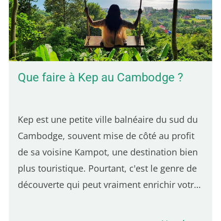
authenticité québécoise. Voici 5 adresses
pour déguster une vraie poutine à Paris : 5e
position – Hot Corner : Une poutine halal à
bas prix Le Hot Corner est un petit…
Que faire à Kep au Cambodge ?
Kep est une petite ville balnéaire du sud du
Cambodge, souvent mise de côté au profit
de sa voisine Kampot, une destination bien
plus touristique. Pourtant, c'est le genre de
découverte qui peut vraiment enrichir votre
voyage. Et comme Kep se trouve à
seulement 30 minutes de Kampot, elle se