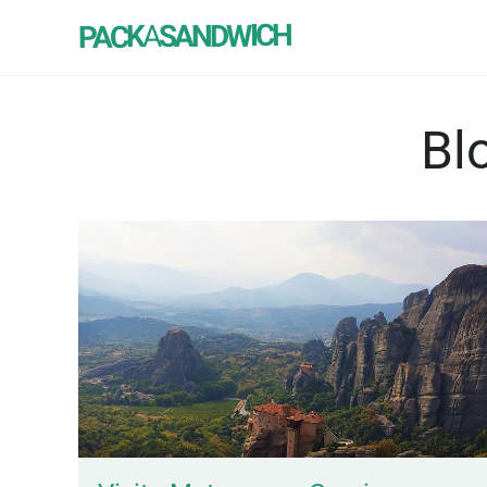
SANDWICH
A
PACK
Bl