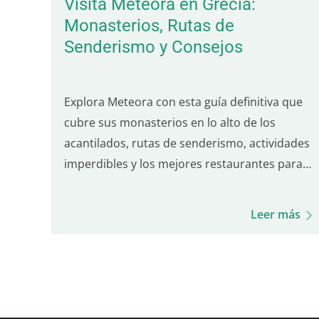
Visita Meteora en Grecia:
Monasterios, Rutas de
Senderismo y Consejos
Explora Meteora con esta guía definitiva que
cubre sus monasterios en lo alto de los
acantilados, rutas de senderismo, actividades
imperdibles y los mejores restaurantes para
una estadía perfecta. Ubicado en el corazón
de Grecia, Meteora es famoso por sus
Leer más
monasterios situados sobre enormes
formaciones rocosas, que…