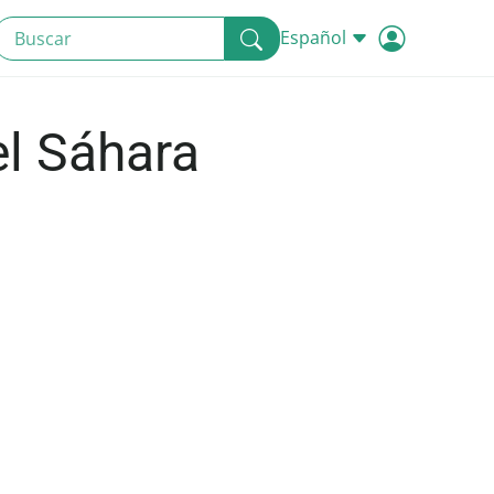
Español
el Sáhara