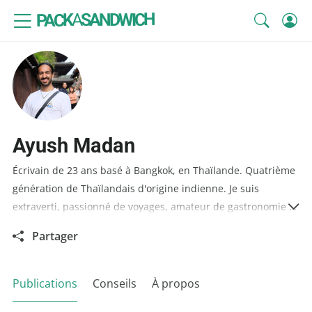
SANDWICH
A
PACK
Ayush Madan
Écrivain de 23 ans basé à Bangkok, en Thaïlande. Quatrième
génération de Thaïlandais d'origine indienne. Je suis
extraverti, passionné de voyages, amateur de gastronomie et
de photographie. J'adore écrire sur mes aventures à travers
Partager
le monde, de la Californie au Japon en passant par
l'Australie. J'aime aussi écouter des groupes indie, faire du
bloc, vivre au contact de la nature et toujours avoir un style
Publications
Conseils
À propos
au top.