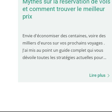
Mythes sur la réservation de vols
et comment trouver le meilleur
prix
Envie d'économiser des centaines, voire des
milliers d'euros sur vos prochains voyages .
J'ai mis au point un guide complet qui vous
dévoile toutes les stratégies actuelles pour
trouver les offres les plus avantageuses.
Apprenez à éviter les pièges courants de la
Lire plus
réservation de vols et découvrez les meilleurs
sites…