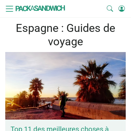
SANDWICH
A
PACK
Espagne : Guides de
voyage
Top 11 des meilleures choses à